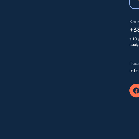
Конс
+38
з 10 
вихі
Пош
inf