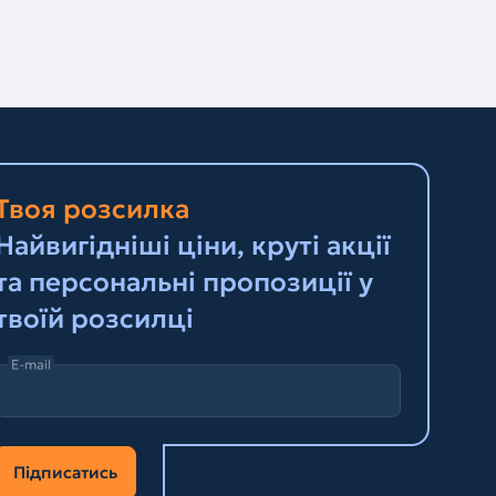
Твоя розсилка
Найвигідніші ціни, круті акції
та персональні пропозиції у
твоїй розсилці
E-mail
Підписатись