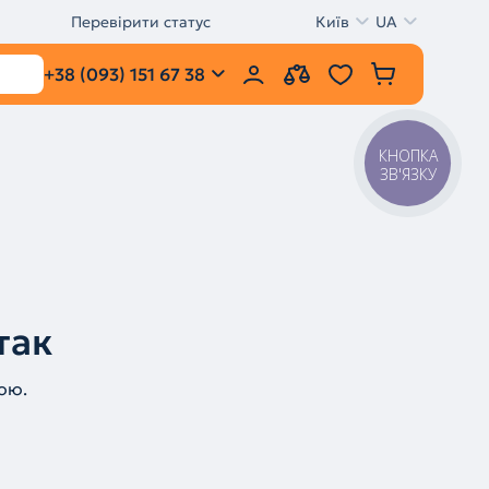
Перевірити статус
Київ
UA
+38 (093) 151 67 38
КНОПКА
ЗВ'ЯЗКУ
так
ою.