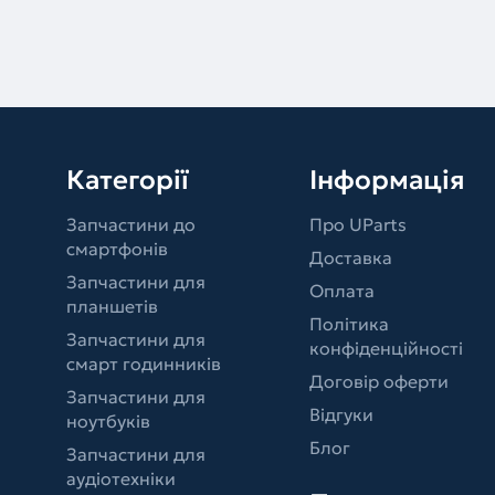
Категорії
Інформація
Запчастини до
Про UParts
смартфонів
Доставка
Запчастини для
Оплата
планшетів
Політика
Запчастини для
конфіденційності
смарт годинників
Договір оферти
Запчастини для
Відгуки
ноутбуків
Блог
Запчастини для
аудіотехніки