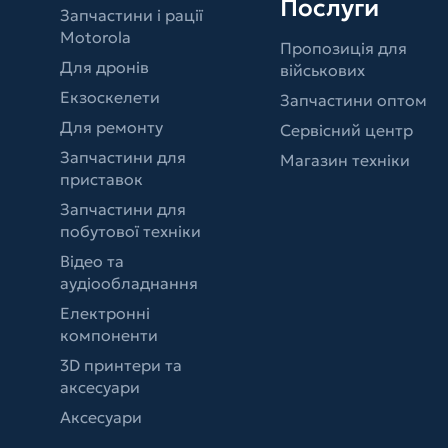
Послуги
Запчастини і рації
Motorola
Пропозиція для
Для дронів
військових
Екзоскелети
Запчастини оптом
Для ремонту
Сервісний центр
Запчастини для
Магазин техніки
приставок
Запчастини для
побутової техніки
Відео та
аудіообладнання
Електронні
компоненти
3D принтери та
аксесуари
Аксесуари