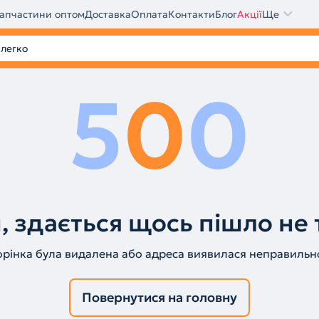
апчастини оптом
Доставка
Оплата
Контакти
Блог
Акції
Ще
5
0
0
, здається щось пішло не 
орінка була видалена або адреса виявилася неправильн
Повернутися на головну