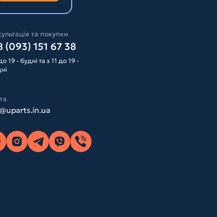
ультація та покупки
 (093) 151 67 38
до 19 - будні та з 11 до 19 -
дні
та
o@uparts.in.ua