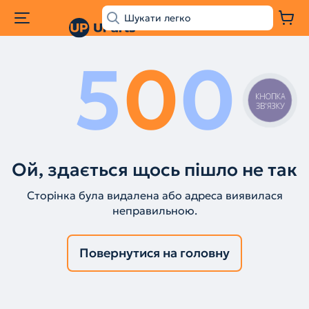
5
0
0
КНОПКА
ЗВ'ЯЗКУ
Ой, здається щось пішло не так
Сторінка була видалена або адреса виявилася
неправильною.
Повернутися на головну