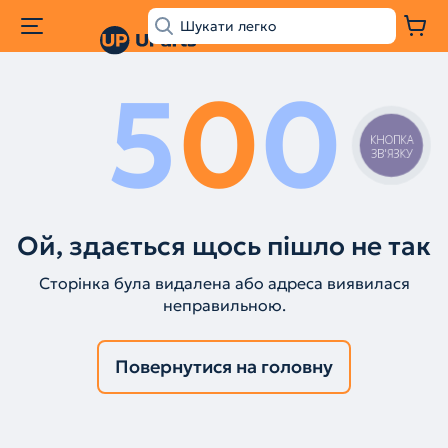
5
0
0
КНОПКА
ЗВ'ЯЗКУ
Ой, здається щось пішло не так
Сторінка була видалена або адреса виявилася
неправильною.
Повернутися на головну