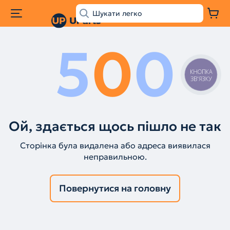
5
0
0
КНОПКА
ЗВ'ЯЗКУ
Ой, здається щось пішло не так
Сторінка була видалена або адреса виявилася
неправильною.
Повернутися на головну