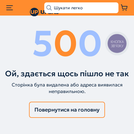
5
0
0
КНОПКА
ЗВ'ЯЗКУ
Ой, здається щось пішло не так
Сторінка була видалена або адреса виявилася
неправильною.
Повернутися на головну