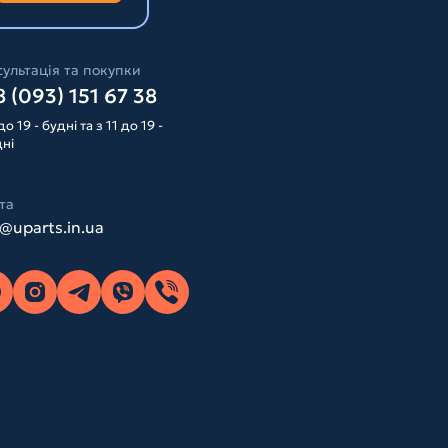
ультація та покупки
 (093) 151 67 38
до 19 - будні та з 11 до 19 -
дні
та
o@uparts.in.ua