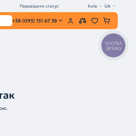
Перевірити статус
Київ
UA
+38 (093) 151 67 38
КНОПКА
ЗВ'ЯЗКУ
так
ою.