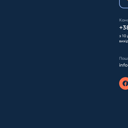
Конс
+38
з 10 
вихі
Пош
inf