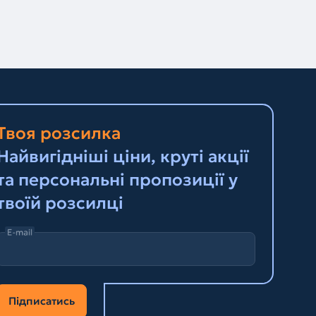
Твоя розсилка
Найвигідніші ціни, круті акції
та персональні пропозиції у
твоїй розсилці
E-mail
Підписатись