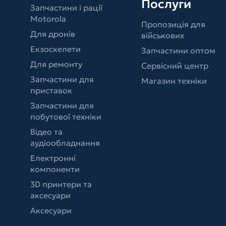
Послуги
Запчастини і рації
Motorola
Пропозиція для
Для дронів
військових
Екзоскелети
Запчастини оптом
Для ремонту
Сервісний центр
Запчастини для
Магазин техніки
приставок
Запчастини для
побутової техніки
Відео та
аудіообладнання
Електронні
компоненти
3D принтери та
аксесуари
Аксесуари