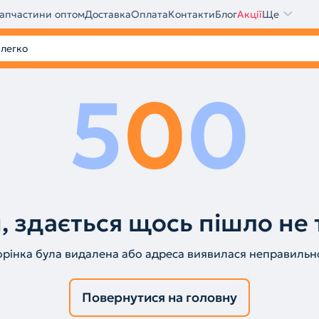
апчастини оптом
Доставка
Оплата
Контакти
Блог
Акції
Ще
5
0
0
, здається щось пішло не 
орінка була видалена або адреса виявилася неправильн
Повернутися на головну