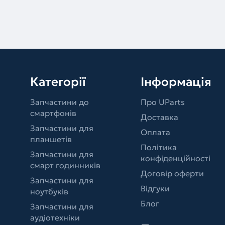
Категорії
Інформація
Запчастини до
Про UParts
смартфонів
Доставка
Запчастини для
Оплата
планшетів
Політика
Запчастини для
конфіденційності
смарт годинників
Договір оферти
Запчастини для
Відгуки
ноутбуків
Блог
Запчастини для
аудіотехніки