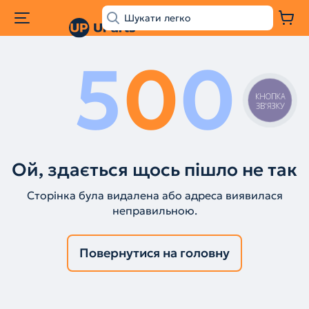
5
0
0
КНОПКА
ЗВ'ЯЗКУ
Ой, здається щось пішло не так
Сторінка була видалена або адреса виявилася
неправильною.
Повернутися на головну