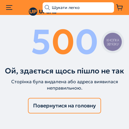
5
0
0
КНОПКА
ЗВ'ЯЗКУ
Ой, здається щось пішло не так
Сторінка була видалена або адреса виявилася
неправильною.
Повернутися на головну