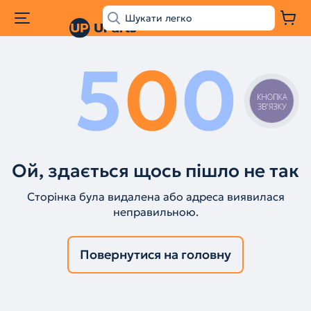
5
0
0
КНОПКА
ЗВ'ЯЗКУ
Ой, здається щось пішло не так
Сторінка була видалена або адреса виявилася
неправильною.
Повернутися на головну