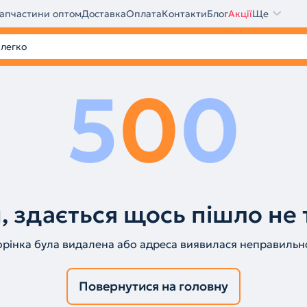
апчастини оптом
Доставка
Оплата
Контакти
Блог
Акції
Ще
5
0
0
, здається щось пішло не 
орінка була видалена або адреса виявилася неправильн
Повернутися на головну