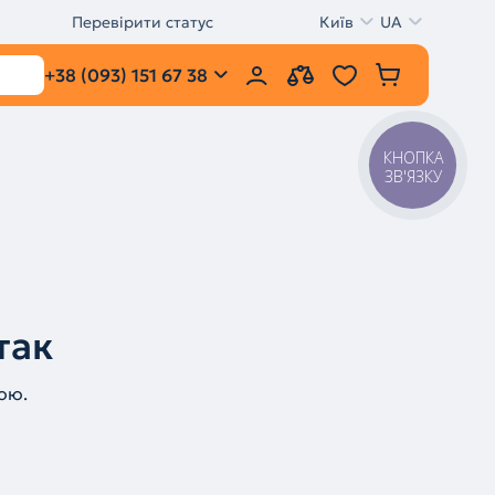
Перевірити статус
Київ
UA
+38 (093) 151 67 38
КНОПКА
ЗВ'ЯЗКУ
так
ою.