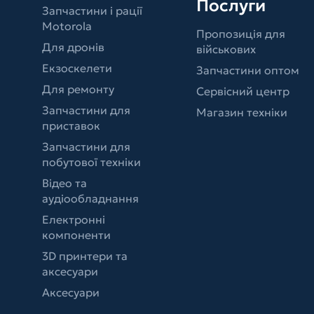
Послуги
Запчастини і рації
Motorola
Пропозиція для
Для дронів
військових
Екзоскелети
Запчастини оптом
Для ремонту
Сервісний центр
Запчастини для
Магазин техніки
приставок
Запчастини для
побутової техніки
Відео та
аудіообладнання
Електронні
компоненти
3D принтери та
аксесуари
Аксесуари