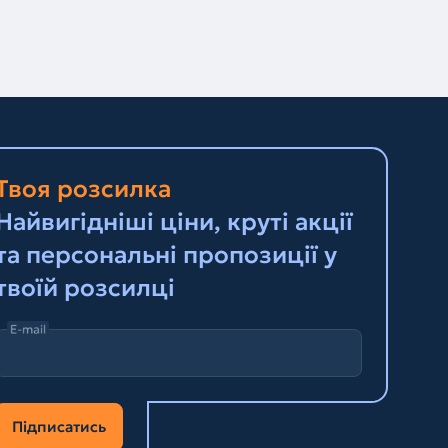
Твоя розсилка
Найвигідніші ціни, круті акції
та персональні пропозиції у
твоїй розсилці
E-mail
Підписатись