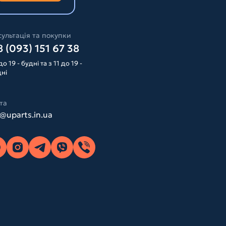
ультація та покупки
 (093) 151 67 38
до 19 - будні та з 11 до 19 -
дні
та
o@uparts.in.ua