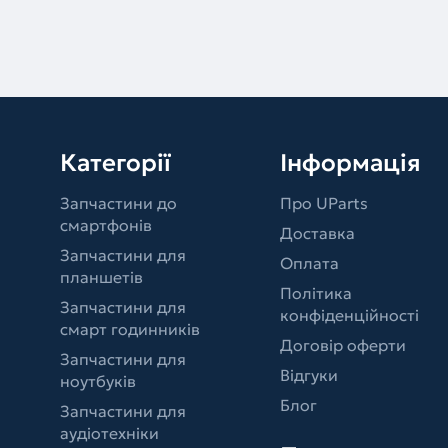
Категорії
Інформація
Запчастини до
Про UParts
смартфонів
Доставка
Запчастини для
Оплата
планшетів
Політика
Запчастини для
конфіденційності
смарт годинників
Договір оферти
Запчастини для
Відгуки
ноутбуків
Блог
Запчастини для
аудіотехніки