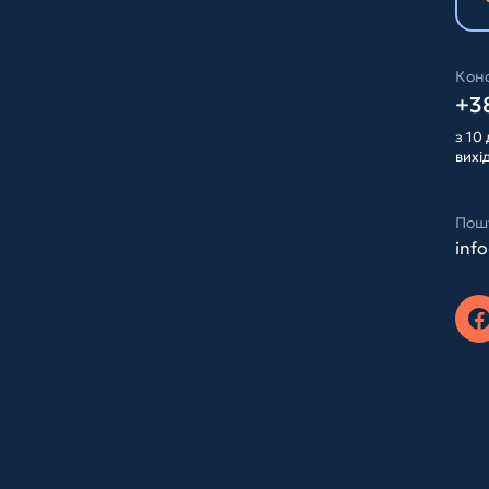
Конс
+38
з 10 
вихі
Пош
inf