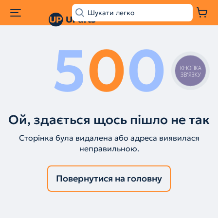
5
0
0
КНОПКА
ЗВ'ЯЗКУ
Ой, здається щось пішло не так
Сторінка була видалена або адреса виявилася
неправильною.
Повернутися на головну