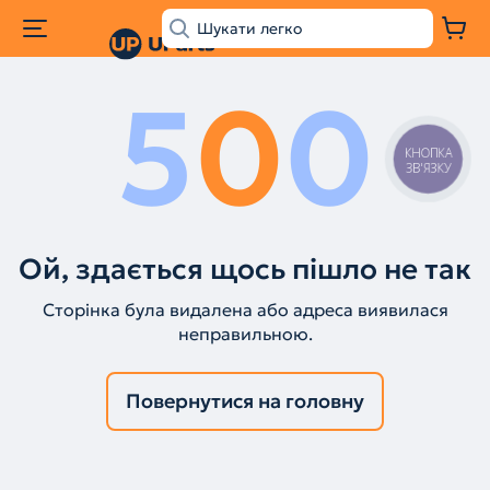
5
0
0
КНОПКА
ЗВ'ЯЗКУ
Ой, здається щось пішло не так
Сторінка була видалена або адреса виявилася
неправильною.
Повернутися на головну