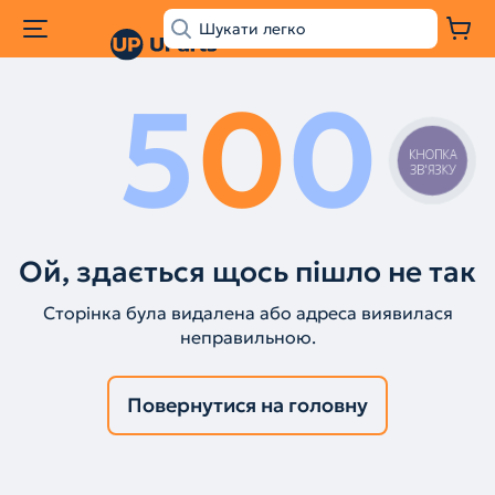
5
0
0
КНОПКА
ЗВ'ЯЗКУ
Ой, здається щось пішло не так
Сторінка була видалена або адреса виявилася
неправильною.
Повернутися на головну