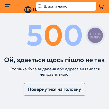
5
0
0
КНОПКА
ЗВ'ЯЗКУ
Ой, здається щось пішло не так
Сторінка була видалена або адреса виявилася
неправильною.
Повернутися на головну