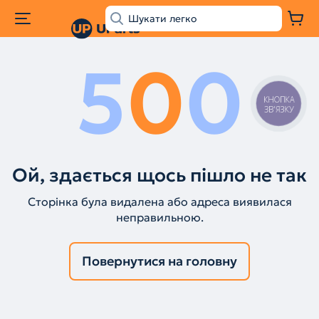
5
0
0
КНОПКА
ЗВ'ЯЗКУ
Ой, здається щось пішло не так
Сторінка була видалена або адреса виявилася
неправильною.
Повернутися на головну