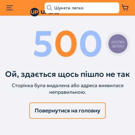
5
0
0
КНОПКА
ЗВ'ЯЗКУ
Ой, здається щось пішло не так
Сторінка була видалена або адреса виявилася
неправильною.
Повернутися на головну