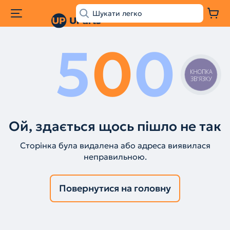
5
0
0
КНОПКА
ЗВ'ЯЗКУ
Ой, здається щось пішло не так
Сторінка була видалена або адреса виявилася
неправильною.
Повернутися на головну