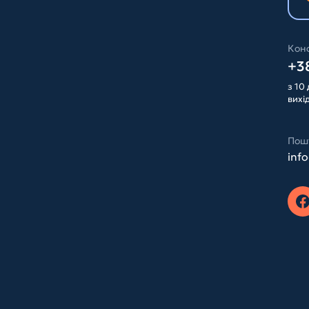
Конс
+38
з 10 
вихі
Пош
inf