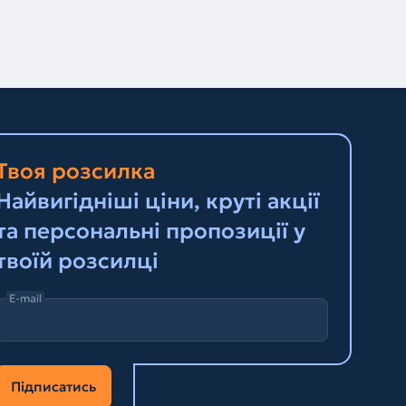
Твоя розсилка
Найвигідніші ціни, круті акції
та персональні пропозиції у
твоїй розсилці
E-mail
Підписатись