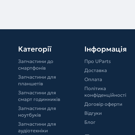
Категорії
Інформація
Запчастини до
Про UParts
смартфонів
Доставка
Запчастини для
Оплата
планшетів
Політика
Запчастини для
конфіденційності
смарт годинників
Договір оферти
Запчастини для
Відгуки
ноутбуків
Блог
Запчастини для
аудіотехніки