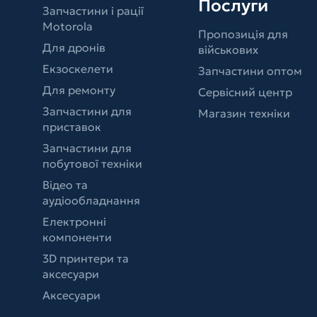
Послуги
Запчастини і рації
Motorola
Пропозиція для
Для дронів
військових
Екзоскелети
Запчастини оптом
Для ремонту
Сервісний центр
Запчастини для
Магазин техніки
приставок
Запчастини для
побутової техніки
Відео та
аудіообладнання
Електронні
компоненти
3D принтери та
аксесуари
Аксесуари