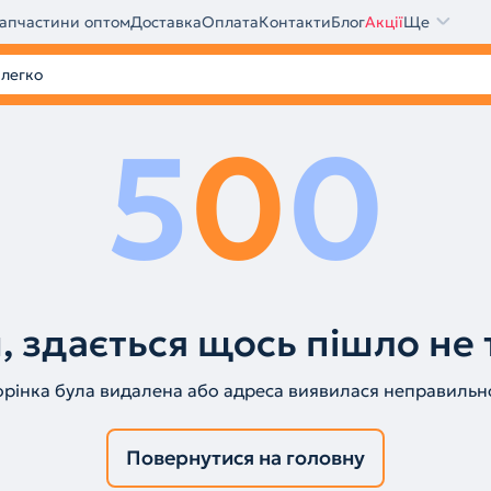
апчастини оптом
Доставка
Оплата
Контакти
Блог
Акції
Ще
5
0
0
, здається щось пішло не 
орінка була видалена або адреса виявилася неправильн
Повернутися на головну