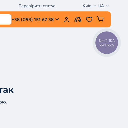
Перевірити статус
Київ
UA
+38 (093) 151 67 38
КНОПКА
ЗВ'ЯЗКУ
так
ою.