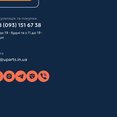
ультація та покупки
 (093) 151 67 38
до 19 - будні та з 11 до 19 -
дні
та
o@uparts.in.ua