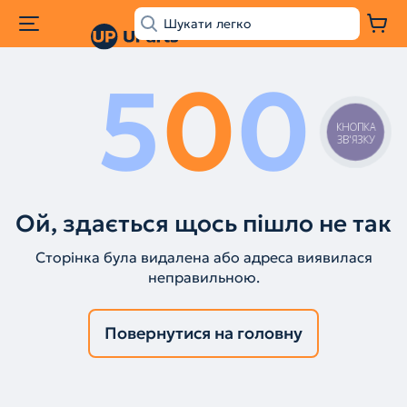
5
0
0
КНОПКА
ЗВ'ЯЗКУ
Ой, здається щось пішло не так
Сторінка була видалена або адреса виявилася
неправильною.
Повернутися на головну