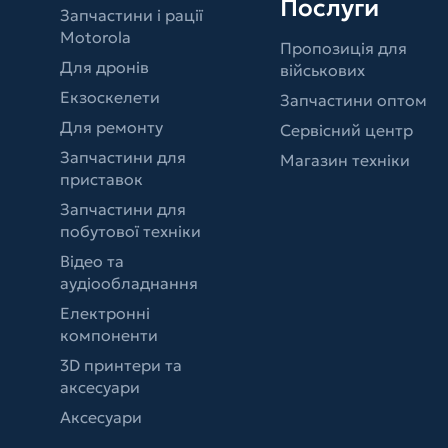
Послуги
Запчастини і рації
Motorola
Пропозиція для
Для дронів
військових
Екзоскелети
Запчастини оптом
Для ремонту
Сервісний центр
Запчастини для
Магазин техніки
приставок
Запчастини для
побутової техніки
Відео та
аудіообладнання
Електронні
компоненти
3D принтери та
аксесуари
Аксесуари