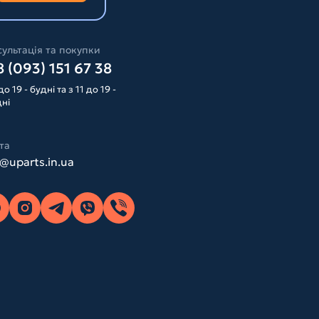
ультація та покупки
 (093) 151 67 38
до 19 - будні та з 11 до 19 -
дні
та
o@uparts.in.ua