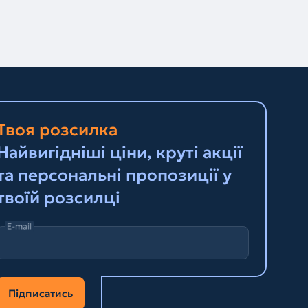
Твоя розсилка
Найвигідніші ціни, круті акції
та персональні пропозиції у
твоїй розсилці
E-mail
Підписатись