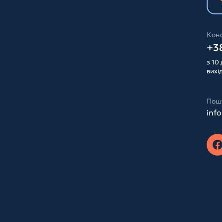
Конс
+38
з 10 
вихі
Пош
inf