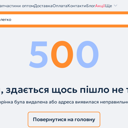
апчастини оптом
Доставка
Оплата
Контакти
Блог
Акції
Ще
5
0
0
, здається щось пішло не 
орінка була видалена або адреса виявилася неправильн
Повернутися на головну