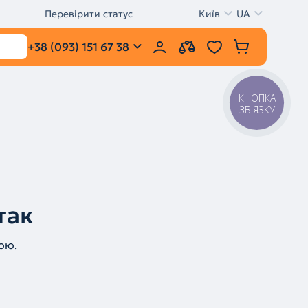
Перевірити статус
Київ
UA
+38 (093) 151 67 38
КНОПКА
ЗВ'ЯЗКУ
так
ою.