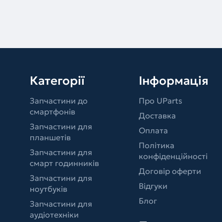
Категорії
Інформація
Запчастини до
Про UParts
смартфонів
Доставка
Запчастини для
Оплата
планшетів
Політика
Запчастини для
конфіденційності
смарт годинників
Договір оферти
Запчастини для
Відгуки
ноутбуків
Блог
Запчастини для
аудіотехніки