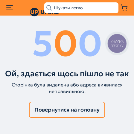
5
0
0
КНОПКА
ЗВ'ЯЗКУ
Ой, здається щось пішло не так
Сторінка була видалена або адреса виявилася
неправильною.
Повернутися на головну