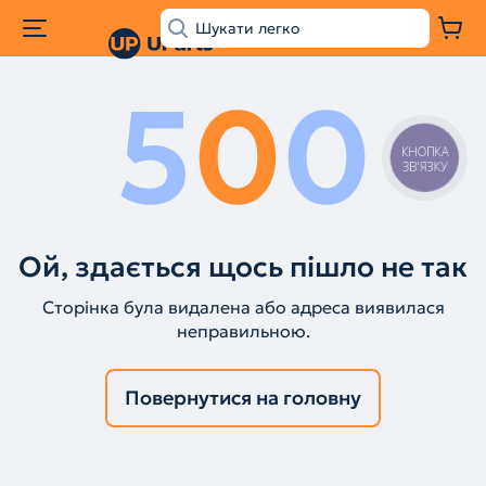
5
0
0
КНОПКА
ЗВ'ЯЗКУ
Ой, здається щось пішло не так
Сторінка була видалена або адреса виявилася
неправильною.
Повернутися на головну