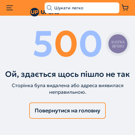
5
0
0
КНОПКА
ЗВ'ЯЗКУ
Ой, здається щось пішло не так
Сторінка була видалена або адреса виявилася
неправильною.
Повернутися на головну