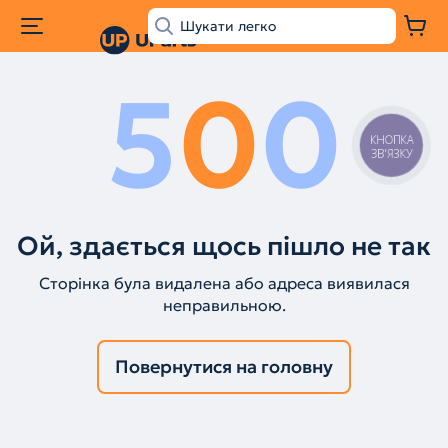
5
0
0
КНОПКА
ЗВ'ЯЗКУ
Ой, здається щось пішло не так
Сторінка була видалена або адреса виявилася
неправильною.
Повернутися на головну