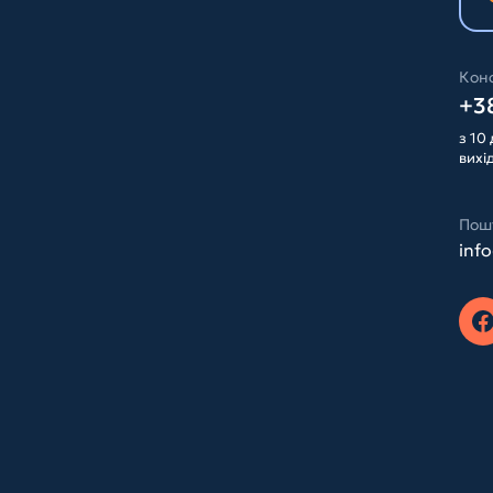
Конс
+38
з 10 
вихі
Пош
inf