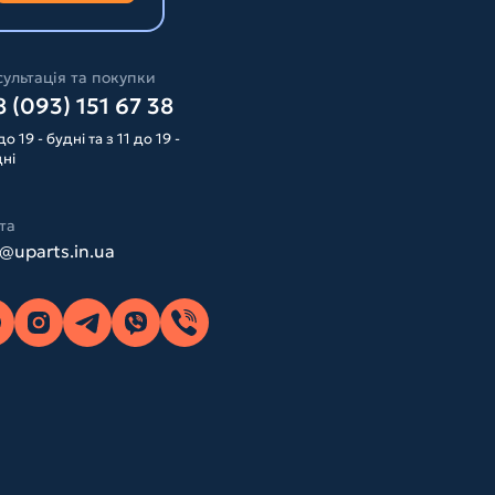
ультація та покупки
 (093) 151 67 38
до 19 - будні та з 11 до 19 -
дні
та
o@uparts.in.ua