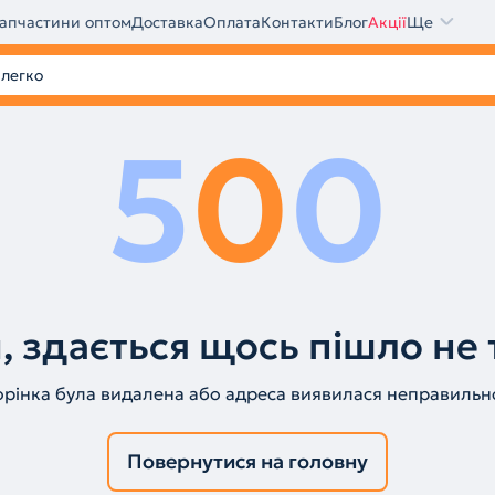
апчастини оптом
Доставка
Оплата
Контакти
Блог
Акції
Ще
5
0
0
, здається щось пішло не 
орінка була видалена або адреса виявилася неправильн
Повернутися на головну