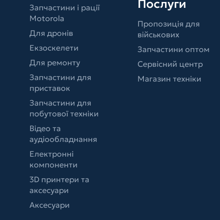
Послуги
Запчастини і рації
Motorola
Пропозиція для
Для дронів
військових
Екзоскелети
Запчастини оптом
Для ремонту
Сервісний центр
Запчастини для
Магазин техніки
приставок
Запчастини для
побутової техніки
Відео та
аудіообладнання
Електронні
компоненти
3D принтери та
аксесуари
Аксесуари