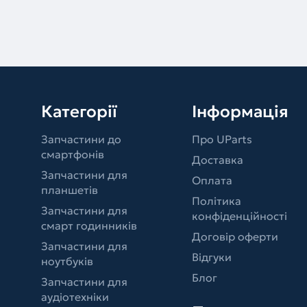
Категорії
Інформація
Запчастини до
Про UParts
смартфонів
Доставка
Запчастини для
Оплата
планшетів
Політика
Запчастини для
конфіденційності
смарт годинників
Договір оферти
Запчастини для
Відгуки
ноутбуків
Блог
Запчастини для
аудіотехніки