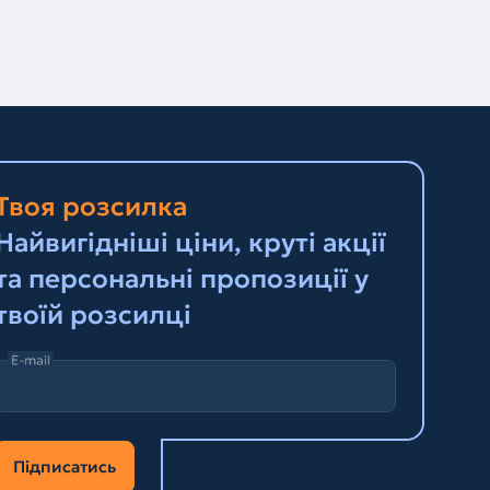
Твоя розсилка
Найвигідніші ціни, круті акції
та персональні пропозиції у
твоїй розсилці
E-mail
Підписатись