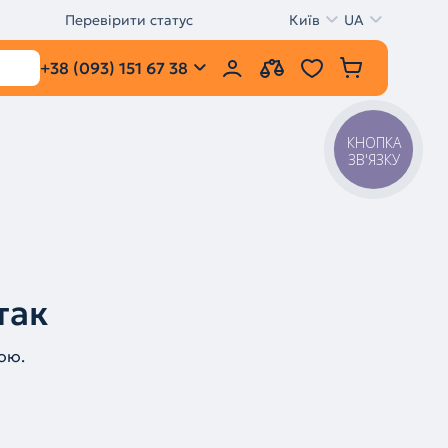
Перевірити статус
Київ
UA
+38 (093) 151 67 38
КНОПКА
ЗВ'ЯЗКУ
так
ою.