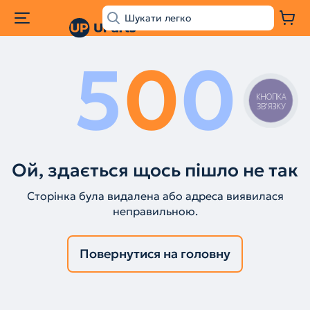
5
0
0
КНОПКА
ЗВ'ЯЗКУ
Ой, здається щось пішло не так
Сторінка була видалена або адреса виявилася
неправильною.
Повернутися на головну