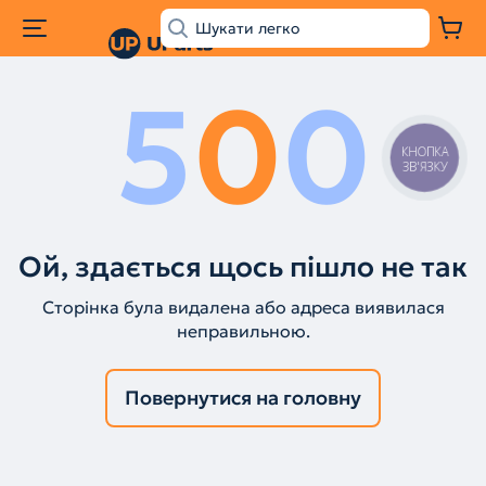
5
0
0
КНОПКА
ЗВ'ЯЗКУ
Ой, здається щось пішло не так
Сторінка була видалена або адреса виявилася
неправильною.
Повернутися на головну