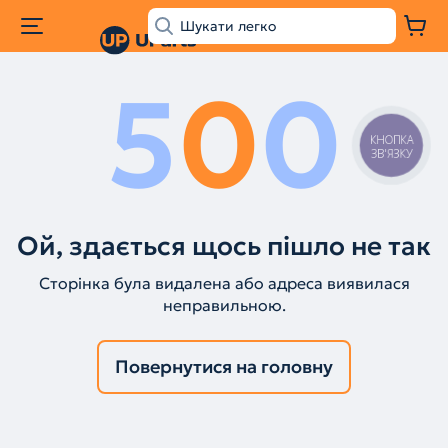
5
0
0
КНОПКА
ЗВ'ЯЗКУ
Ой, здається щось пішло не так
Сторінка була видалена або адреса виявилася
неправильною.
Повернутися на головну