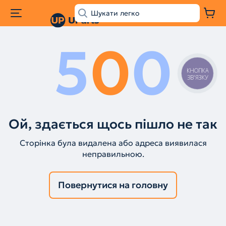
5
0
0
КНОПКА
ЗВ'ЯЗКУ
Ой, здається щось пішло не так
Сторінка була видалена або адреса виявилася
неправильною.
Повернутися на головну