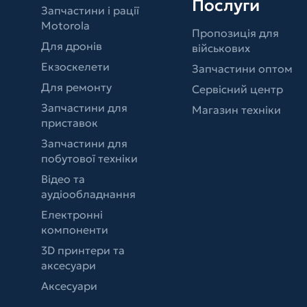
Послуги
Запчастини і рації
Motorola
Пропозиція для
Для дронів
військових
Екзоскелети
Запчастини оптом
Для ремонту
Сервісний центр
Запчастини для
Магазин техніки
приставок
Запчастини для
побутової техніки
Відео та
аудіообладнання
Електронні
компоненти
3D принтери та
аксесуари
Аксесуари