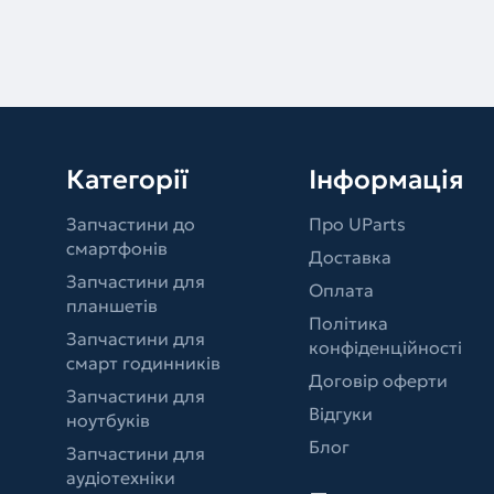
Категорії
Інформація
Запчастини до
Про UParts
смартфонів
Доставка
Запчастини для
Оплата
планшетів
Політика
Запчастини для
конфіденційності
смарт годинників
Договір оферти
Запчастини для
Відгуки
ноутбуків
Блог
Запчастини для
аудіотехніки