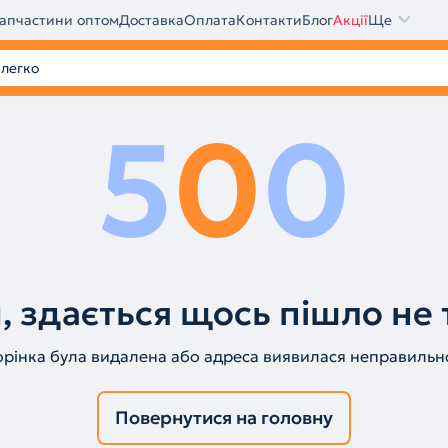
апчастини оптом
Доставка
Оплата
Контакти
Блог
Акції
Ще
5
0
0
, здається щось пішло не 
орінка була видалена або адреса виявилася неправильн
Повернутися на головну