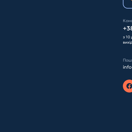
Конс
+38
з 10 
вихі
Пош
inf