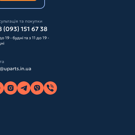
ультація та покупки
 (093) 151 67 38
до 19 - будні та з 11 до 19 -
дні
та
o@uparts.in.ua