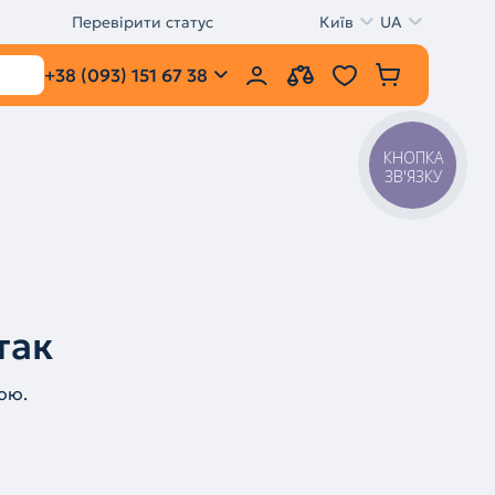
Перевірити статус
Київ
UA
+38 (093) 151 67 38
КНОПКА
ЗВ'ЯЗКУ
так
ою.