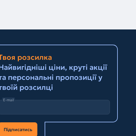
Твоя розсилка
Найвигідніші ціни, круті акції
та персональні пропозиції у
твоїй розсилці
E-mail
Підписатись