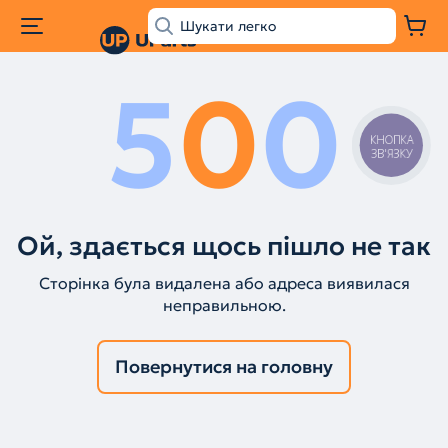
5
0
0
КНОПКА
ЗВ'ЯЗКУ
Ой, здається щось пішло не так
Сторінка була видалена або адреса виявилася
неправильною.
Повернутися на головну