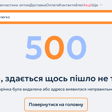
апчастини оптом
Доставка
Оплата
Контакти
Блог
Акції
Ще
5
0
0
, здається щось пішло не 
орінка була видалена або адреса виявилася неправильн
Повернутися на головну