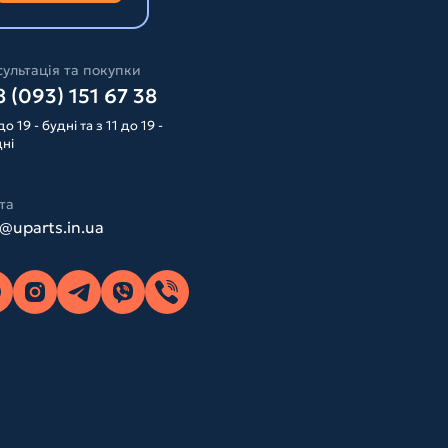
ультація та покупки
 (093) 151 67 38
до 19 - будні та з 11 до 19 -
дні
та
o@uparts.in.ua