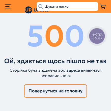
5
0
0
КНОПКА
ЗВ'ЯЗКУ
Ой, здається щось пішло не так
Сторінка була видалена або адреса виявилася
неправильною.
Повернутися на головну