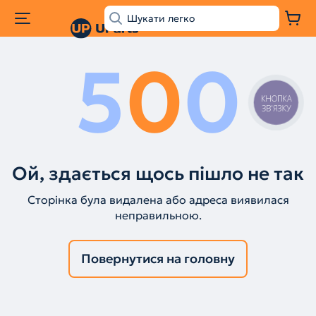
5
0
0
КНОПКА
ЗВ'ЯЗКУ
Ой, здається щось пішло не так
Сторінка була видалена або адреса виявилася
неправильною.
Повернутися на головну