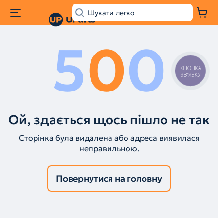
5
0
0
КНОПКА
ЗВ'ЯЗКУ
Ой, здається щось пішло не так
Сторінка була видалена або адреса виявилася
неправильною.
Повернутися на головну