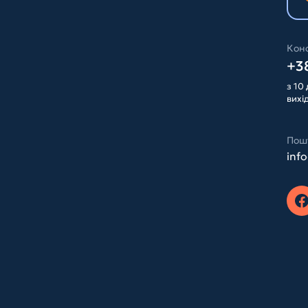
Конс
+38
з 10 
вихі
Пош
inf