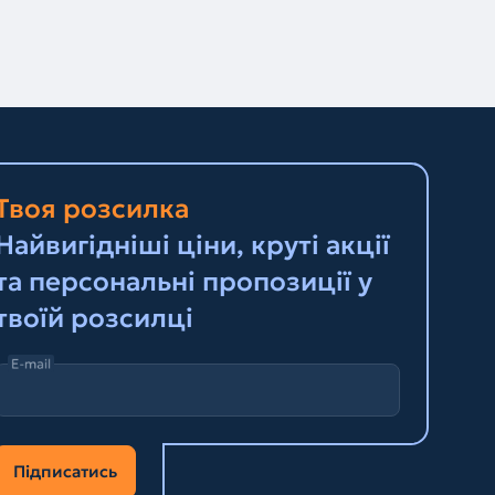
Твоя розсилка
Найвигідніші ціни, круті акції
та персональні пропозиції у
твоїй розсилці
E-mail
Підписатись