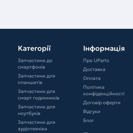
Категорії
Інформація
Запчастини до
Про UParts
смартфонів
Доставка
Запчастини для
Оплата
планшетів
Політика
Запчастини для
конфіденційності
смарт годинників
Договір оферти
Запчастини для
Відгуки
ноутбуків
Блог
Запчастини для
аудіотехніки