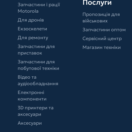
Послуги
Запчастини і рації
Motorola
Пропозиція для
Для дронів
військових
Екзоскелети
Запчастини оптом
Для ремонту
Сервісний центр
Запчастини для
Магазин техніки
приставок
Запчастини для
побутової техніки
Відео та
аудіообладнання
Електронні
компоненти
3D принтери та
аксесуари
Аксесуари