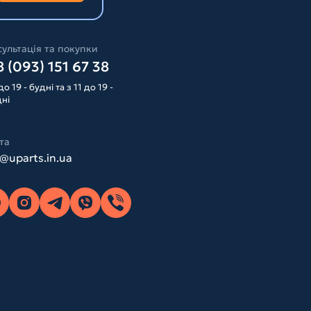
ультація та покупки
 (093) 151 67 38
до 19 - будні та з 11 до 19 -
дні
та
o@uparts.in.ua