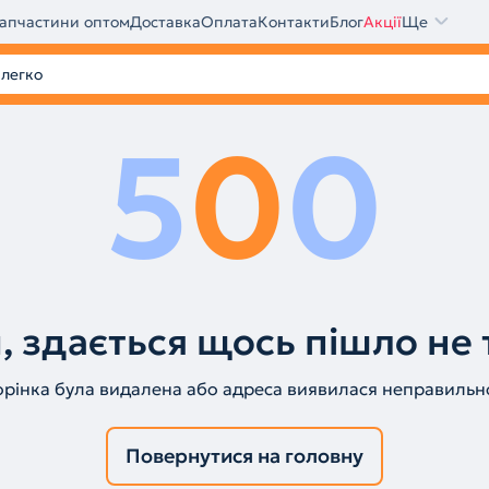
апчастини оптом
Доставка
Оплата
Контакти
Блог
Акції
Ще
5
0
0
, здається щось пішло не 
орінка була видалена або адреса виявилася неправильн
Повернутися на головну