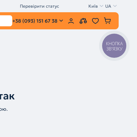
Перевірити статус
Київ
UA
+38 (093) 151 67 38
КНОПКА
ЗВ'ЯЗКУ
так
ою.