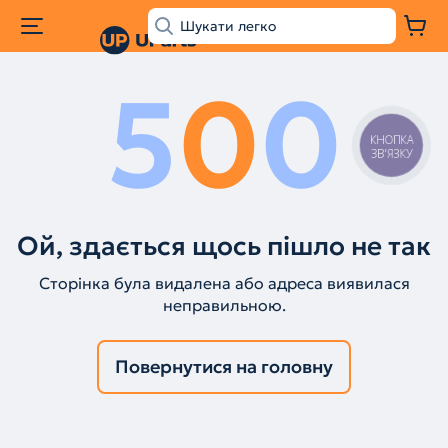
5
0
0
КНОПКА
ЗВ'ЯЗКУ
Ой, здається щось пішло не так
Сторінка була видалена або адреса виявилася
неправильною.
Повернутися на головну