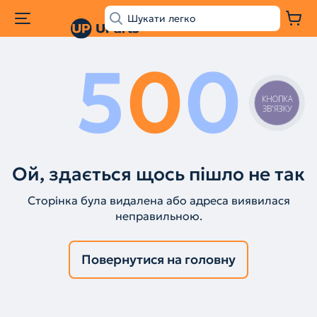
5
0
0
КНОПКА
ЗВ'ЯЗКУ
Ой, здається щось пішло не так
Сторінка була видалена або адреса виявилася
неправильною.
Повернутися на головну