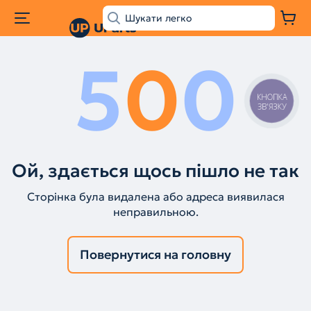
5
0
0
КНОПКА
ЗВ'ЯЗКУ
Ой, здається щось пішло не так
Сторінка була видалена або адреса виявилася
неправильною.
Повернутися на головну