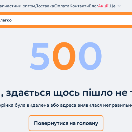
апчастини оптом
Доставка
Оплата
Контакти
Блог
Акції
Ще
5
0
0
, здається щось пішло не 
орінка була видалена або адреса виявилася неправильн
Повернутися на головну