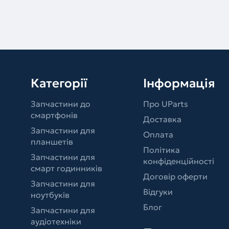
Категорії
Інформація
Запчастини до
Про UParts
смартфонів
Доставка
Запчастини для
Оплата
планшетів
Політика
Запчастини для
конфіденційності
смарт годинників
Договір оферти
Запчастини для
Відгуки
ноутбуків
Блог
Запчастини для
аудіотехніки