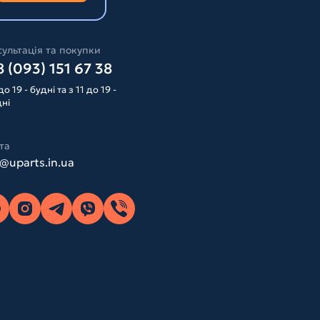
ультація та покупки
 (093) 151 67 38
до 19 - будні та з 11 до 19 -
дні
та
o@uparts.in.ua