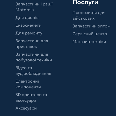
Послуги
Запчастини і рації
Motorola
Пропозиція для
Для дронів
військових
Екзоскелети
Запчастини оптом
Для ремонту
Сервісний центр
Запчастини для
Магазин техніки
приставок
Запчастини для
побутової техніки
Відео та
аудіообладнання
Електронні
компоненти
3D принтери та
аксесуари
Аксесуари