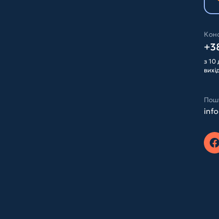
Конс
+38
з 10 
вихі
Пош
inf