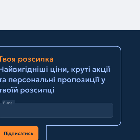
Твоя розсилка
Найвигідніші ціни, круті акції
та персональні пропозиції у
твоїй розсилці
E-mail
Підписатись