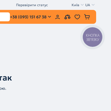
Перевірити статус
Київ
UA
+38 (093) 151 67 38
КНОПКА
ЗВ'ЯЗКУ
так
ою.