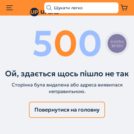
5
0
0
КНОПКА
ЗВ'ЯЗКУ
Ой, здається щось пішло не так
Сторінка була видалена або адреса виявилася
неправильною.
Повернутися на головну