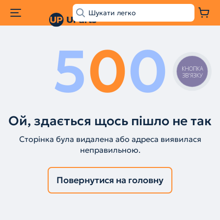
5
0
0
КНОПКА
ЗВ'ЯЗКУ
Ой, здається щось пішло не так
Сторінка була видалена або адреса виявилася
неправильною.
Повернутися на головну