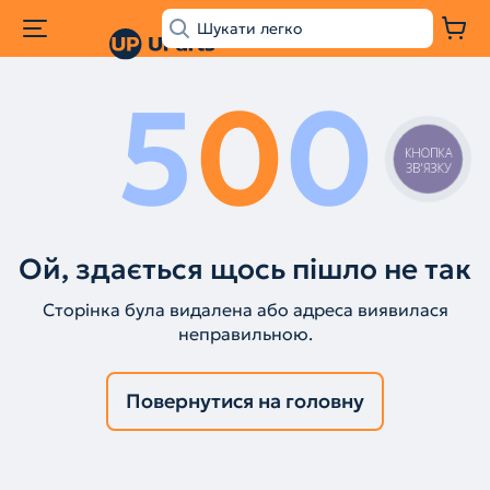
5
0
0
КНОПКА
ЗВ'ЯЗКУ
Ой, здається щось пішло не так
Сторінка була видалена або адреса виявилася
неправильною.
Повернутися на головну