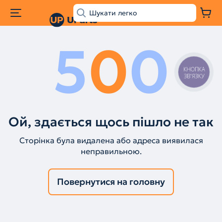
5
0
0
КНОПКА
ЗВ'ЯЗКУ
Ой, здається щось пішло не так
Сторінка була видалена або адреса виявилася
неправильною.
Повернутися на головну