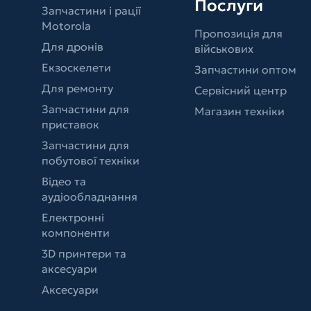
Послуги
Запчастини і рації
Motorola
Пропозиція для
Для дронів
військових
Екзоскелети
Запчастини оптом
Для ремонту
Сервісний центр
Запчастини для
Магазин техніки
приставок
Запчастини для
побутової техніки
Відео та
аудіообладнання
Електронні
компоненти
3D принтери та
аксесуари
Аксесуари