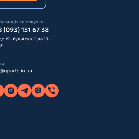
ультація та покупки
 (093) 151 67 38
до 19 - будні та з 11 до 19 -
дні
та
o@uparts.in.ua