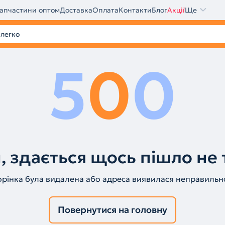
апчастини оптом
Доставка
Оплата
Контакти
Блог
Акції
Ще
5
0
0
, здається щось пішло не 
орінка була видалена або адреса виявилася неправильн
Повернутися на головну