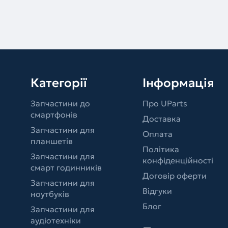
Категорії
Інформація
Запчастини до
Про UParts
смартфонів
Доставка
Запчастини для
Оплата
планшетів
Політика
Запчастини для
конфіденційності
смарт годинників
Договір оферти
Запчастини для
Відгуки
ноутбуків
Блог
Запчастини для
аудіотехніки