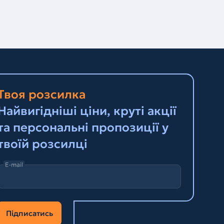
Твоя розсилка
Найвигідніші ціни, круті акції
та персональні пропозиції у
твоїй розсилці
E-mail
Підписатись