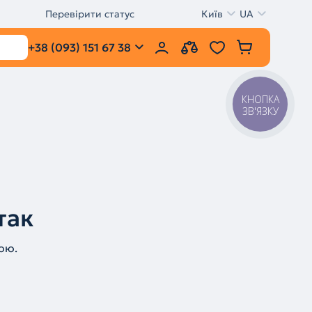
Перевірити статус
Київ
UA
+38 (093) 151 67 38
КНОПКА
ЗВ'ЯЗКУ
так
ою.