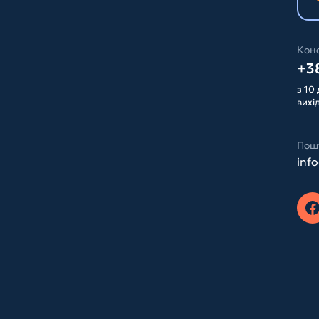
Конс
+38
з 10 
вихі
Пош
inf