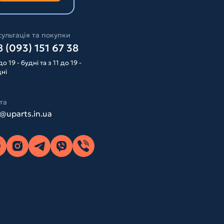
ультація та покупки
 (093) 151 67 38
до 19 - будні та з 11 до 19 -
дні
та
o@uparts.in.ua