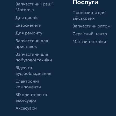
Послуги
Запчастини і рації
Motorola
Пропозиція для
Для дронів
військових
Екзоскелети
Запчастини оптом
Для ремонту
Сервісний центр
Запчастини для
Магазин техніки
приставок
Запчастини для
побутової техніки
Відео та
аудіообладнання
Електронні
компоненти
3D принтери та
аксесуари
Аксесуари