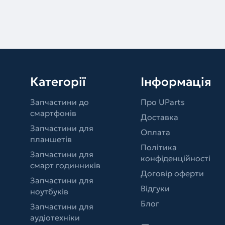
Категорії
Інформація
Запчастини до
Про UParts
смартфонів
Доставка
Запчастини для
Оплата
планшетів
Політика
Запчастини для
конфіденційності
смарт годинників
Договір оферти
Запчастини для
Відгуки
ноутбуків
Блог
Запчастини для
аудіотехніки