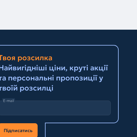
Твоя розсилка
Найвигідніші ціни, круті акції
та персональні пропозиції у
твоїй розсилці
E-mail
Підписатись