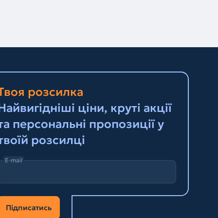
Твоя розсилка
Найвигідніші ціни, круті акції
та персональні пропозиції у
твоїй розсилці
E-mail
Підписатись