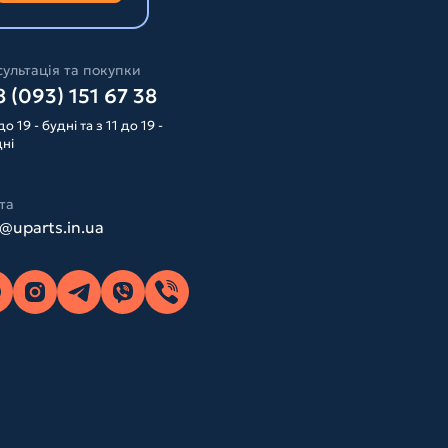
ультація та покупки
 (093) 151 67 38
до 19 - будні та з 11 до 19 -
дні
та
o@uparts.in.ua