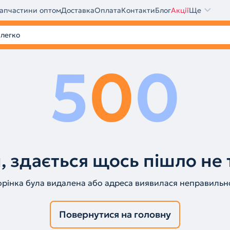
апчастини оптом
Доставка
Оплата
Контакти
Блог
Акції
Ще
5
0
0
, здається щось пішло не 
орінка була видалена або адреса виявилася неправильн
Повернутися на головну