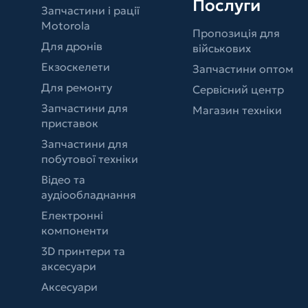
Послуги
Запчастини і рації
Motorola
Пропозиція для
Для дронів
військових
Екзоскелети
Запчастини оптом
Для ремонту
Сервісний центр
Запчастини для
Магазин техніки
приставок
Запчастини для
побутової техніки
Відео та
аудіообладнання
Електронні
компоненти
3D принтери та
аксесуари
Аксесуари