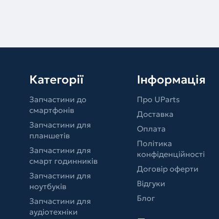
Категорії
Інформація
Запчастини до
Про UParts
смартфонів
Доставка
Запчастини для
Оплата
планшетів
Політика
Запчастини для
конфіденційності
смарт годинників
Договір оферти
Запчастини для
Відгуки
ноутбуків
Блог
Запчастини для
аудіотехніки