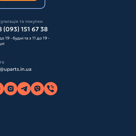
ультація та покупки
 (093) 151 67 38
до 19 - будні та з 11 до 19 -
дні
та
o@uparts.in.ua