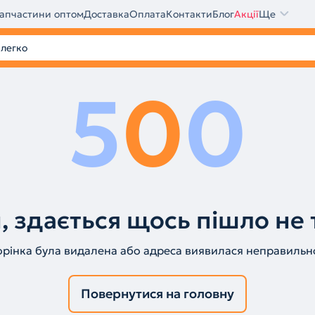
апчастини оптом
Доставка
Оплата
Контакти
Блог
Акції
Ще
5
0
0
, здається щось пішло не 
орінка була видалена або адреса виявилася неправильн
Повернутися на головну