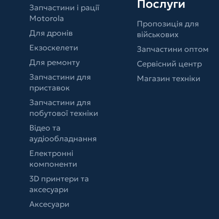
Послуги
Запчастини і рації
Motorola
Пропозиція для
Для дронів
військових
Екзоскелети
Запчастини оптом
Для ремонту
Сервісний центр
Запчастини для
Магазин техніки
приставок
Запчастини для
побутової техніки
Відео та
аудіообладнання
Електронні
компоненти
3D принтери та
аксесуари
Аксесуари