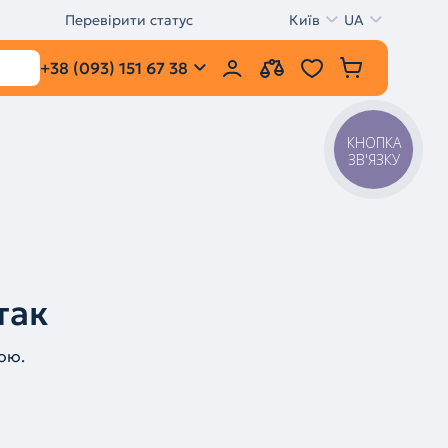
Перевірити статус
Київ
UA
+38 (093) 151 67 38
КНОПКА
ЗВ'ЯЗКУ
так
ою.