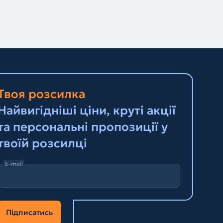
Твоя розсилка
Найвигідніші ціни, круті акції
та персональні пропозиції у
твоїй розсилці
E-mail
Підписатись