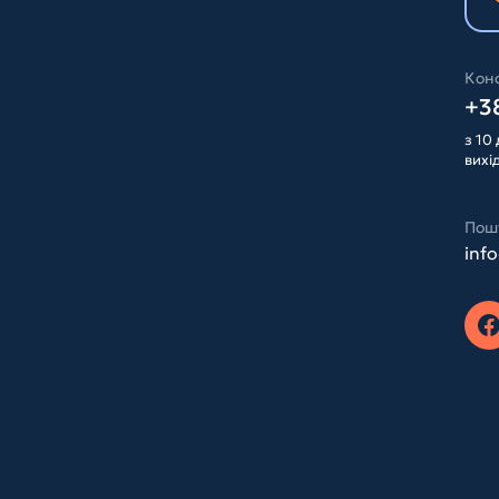
Конс
+38
з 10 
вихі
Пош
inf