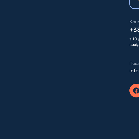
Конс
+38
з 10 
вихі
Пош
inf