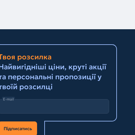
Твоя розсилка
Найвигідніші ціни, круті акції
та персональні пропозиції у
твоїй розсилці
E-mail
Підписатись