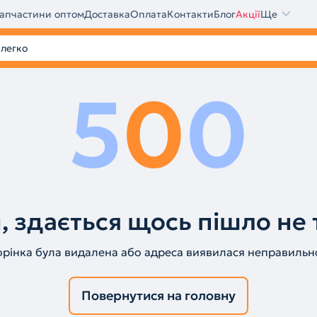
апчастини оптом
Доставка
Оплата
Контакти
Блог
Акції
Ще
5
0
0
, здається щось пішло не 
орінка була видалена або адреса виявилася неправильн
Повернутися на головну