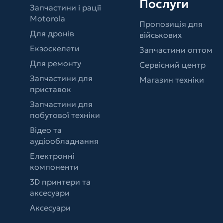
Послуги
Запчастини і рації
Motorola
Пропозиція для
Для дронів
військових
Екзоскелети
Запчастини оптом
Для ремонту
Сервісний центр
Запчастини для
Магазин техніки
приставок
Запчастини для
побутової техніки
Відео та
аудіообладнання
Електронні
компоненти
3D принтери та
аксесуари
Аксесуари