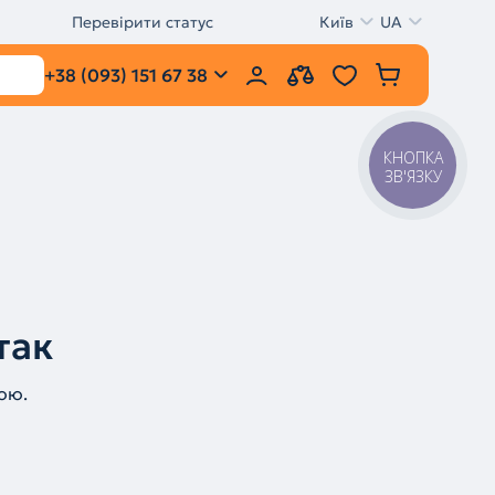
Перевірити статус
Київ
UA
+38 (093) 151 67 38
КНОПКА
ЗВ'ЯЗКУ
так
ою.