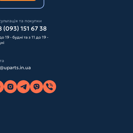
ультація та покупки
 (093) 151 67 38
до 19 - будні та з 11 до 19 -
дні
та
o@uparts.in.ua