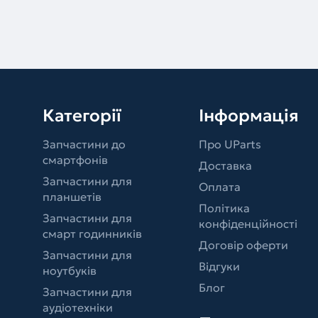
Категорії
Інформація
Запчастини до
Про UParts
смартфонів
Доставка
Запчастини для
Оплата
планшетів
Політика
Запчастини для
конфіденційності
смарт годинників
Договір оферти
Запчастини для
Відгуки
ноутбуків
Блог
Запчастини для
аудіотехніки