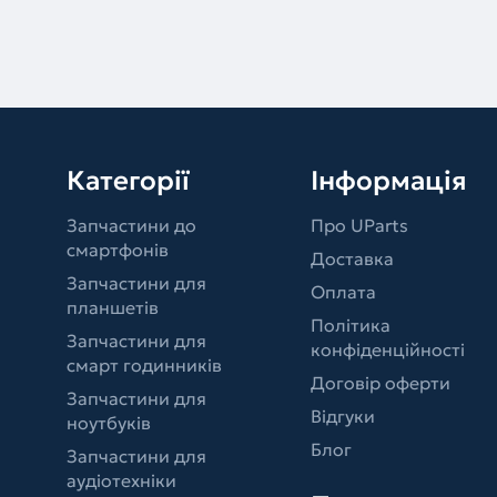
Категорії
Інформація
Запчастини до
Про UParts
смартфонів
Доставка
Запчастини для
Оплата
планшетів
Політика
Запчастини для
конфіденційності
смарт годинників
Договір оферти
Запчастини для
Відгуки
ноутбуків
Блог
Запчастини для
аудіотехніки