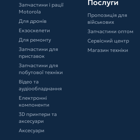
Послуги
Запчастини і рації
Motorola
Пропозиція для
Для дронів
військових
Екзоскелети
Запчастини оптом
Для ремонту
Сервісний центр
Запчастини для
Магазин техніки
приставок
Запчастини для
побутової техніки
Відео та
аудіообладнання
Електронні
компоненти
3D принтери та
аксесуари
Аксесуари