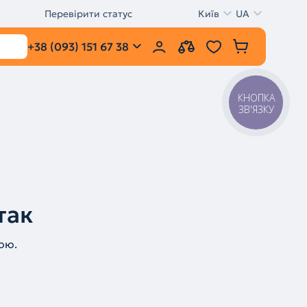
Перевірити статус
Київ
UA
+38 (093) 151 67 38
КНОПКА
ЗВ'ЯЗКУ
так
ою.