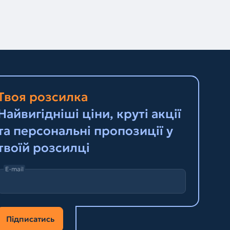
Твоя розсилка
Найвигідніші ціни, круті акції
та персональні пропозиції у
твоїй розсилці
E-mail
Підписатись