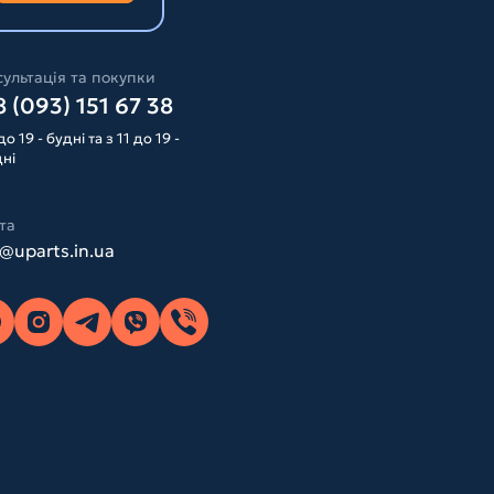
ультація та покупки
 (093) 151 67 38
до 19 - будні та з 11 до 19 -
дні
та
o@uparts.in.ua