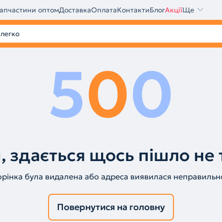
апчастини оптом
Доставка
Оплата
Контакти
Блог
Акції
Ще
5
0
0
, здається щось пішло не 
орінка була видалена або адреса виявилася неправильн
Повернутися на головну