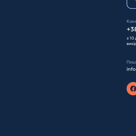
Конс
+38
з 10 
вихі
Пош
inf